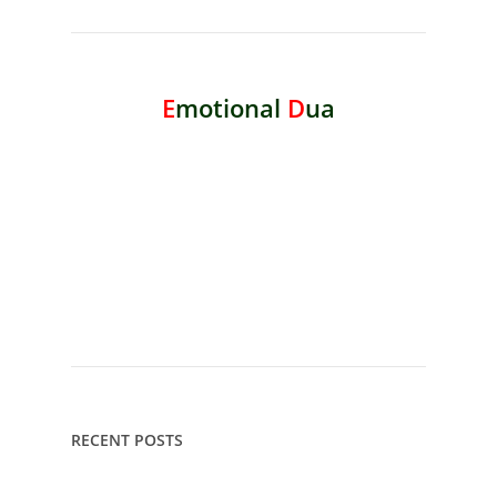
E
motional
D
ua
RECENT POSTS