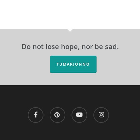
Do not lose hope, nor be sad.
TUMARJONNO
facebook
pinterest
youtube
instagram