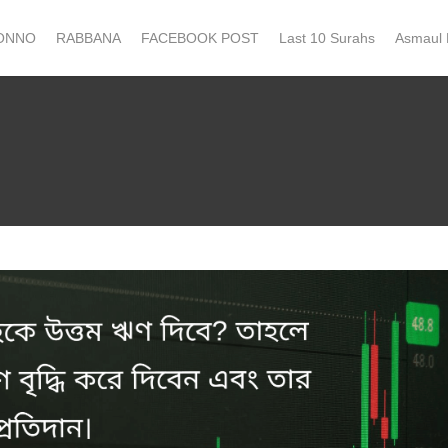
ONNO
RABBANA
FACEBOOK POST
Last 10 Surahs
Asmaul