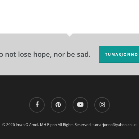
o not lose hope, nor be sad.
TUMARJONNO
facebook
pinterest
youtube
instagram
© 2026 Iman O Amol. MH Ripon All Rights Reserved.
tumarjonno@yahoo.co.uk