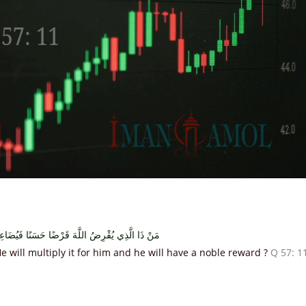
مَنْ ذَا الَّذِي يُقْرِضُ اللَّهَ قَرْضًا حَسَنًا فَيُضَاعِفَ
e will multiply it for him and he will have a noble reward ?
Q 57: 1