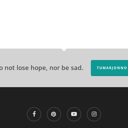
o not lose hope, nor be sad.
TUMARJONNO
facebook
pinterest
youtube
instagram