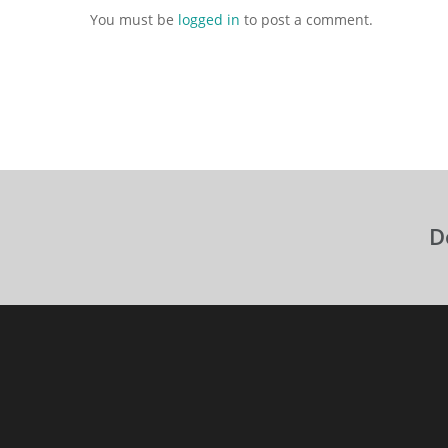
You must be
logged in
to post a comment.
D