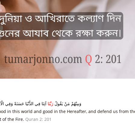
وَمِنْهُمْ مَنْ يَقُولُ
رَبَّنَا
آتِنَا فِي الدُّنْيَا حَسَنَةً وَفِي الْآخ
od in this world and good in the Hereafter, and defend us from th
 of the Fire.
Quran 2: 201