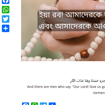
Facebook
WhatsApp
Twitter
Share
ِرَةِ حَسَنَةً وَقِنَا عَذَابَ النَّارِ
And there are men who say: “Our Lord! Give us go
torment