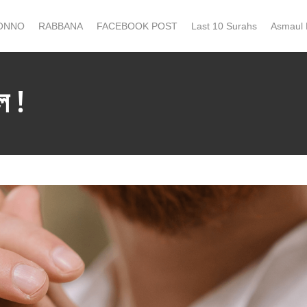
ONNO
RABBANA
FACEBOOK POST
Last 10 Surahs
Asmaul
ে !