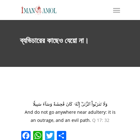
Skip
Menu
to
main
content
ব্যভিচারের কাছেও যেয়ো না।
وَلَا تَقۡرَبُواْ ٱلزِّنَىٰٓۖ إِنَّهُۥ كَانَ فَٰحِشَةٗ وَسَآءَ سَبِيلٗا
And do not go anywhere near adultery: it is
an outrage, and an evil path.
Q 17: 32
Facebook
WhatsApp
Twitter
Share