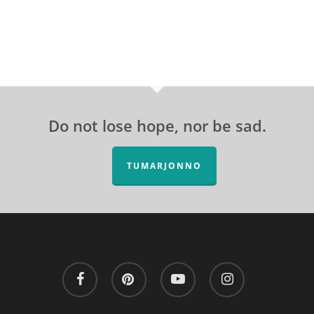
Do not lose hope, nor be sad.
TUMARJONNO
facebook
pinterest
youtube
instagram