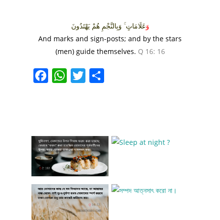
وَ
عَلَامَاتٍ ۚ وَبِالنَّجْمِ هُمْ يَهْتَدُونَ
And marks and sign-posts; and by the stars
(men) guide themselves.
Q 16: 16
Facebook
WhatsApp
Twitter
Share