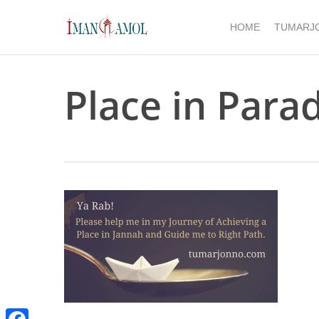
Skip
to
HOME
TUMARJ
main
content
Place in Parad