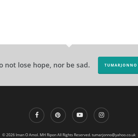
o not lose hope, nor be sad.
TUMARJONNO
facebook
pinterest
youtube
instagram
© 2026 Iman O Amol. MH Ripon All Rights Reserved.
tumarjonno@yahoo.co.uk