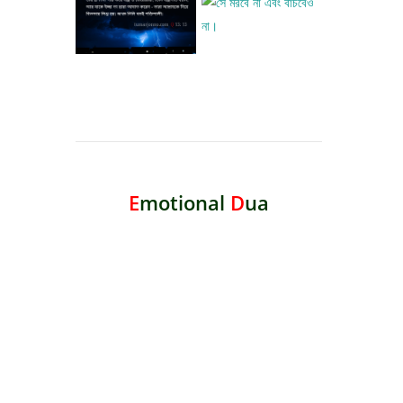
E
motional
D
ua