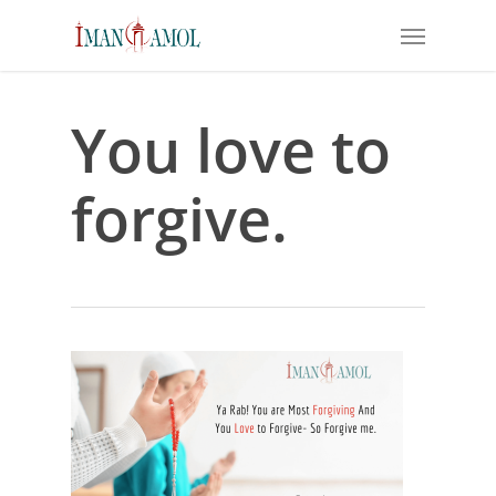
Skip
Menu
to
main
content
You love to
forgive.