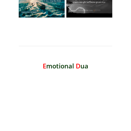
E
motional
D
ua