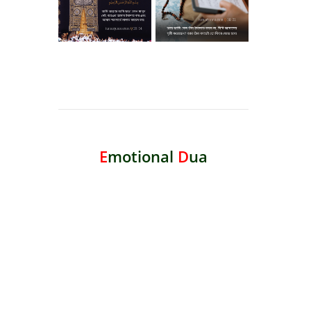
E
motional
D
ua