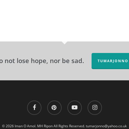
o not lose hope, nor be sad.
TUMARJONNO
facebook
pinterest
youtube
instagram
© 2026 Iman O Amol. MH Ripon All Rights Reserved.
tumarjonno@yahoo.co.uk