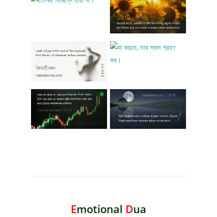
E
motional
D
ua