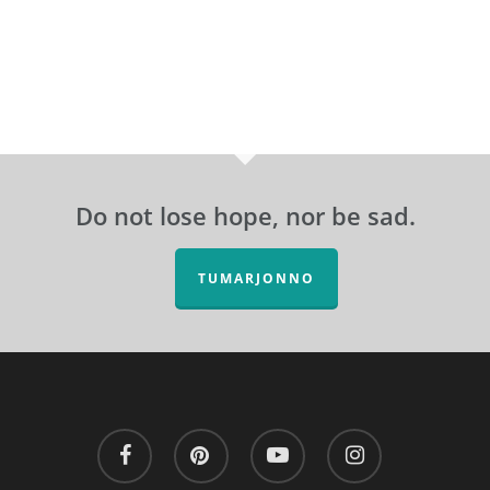
Do not lose hope, nor be sad.
TUMARJONNO
facebook
pinterest
youtube
instagram