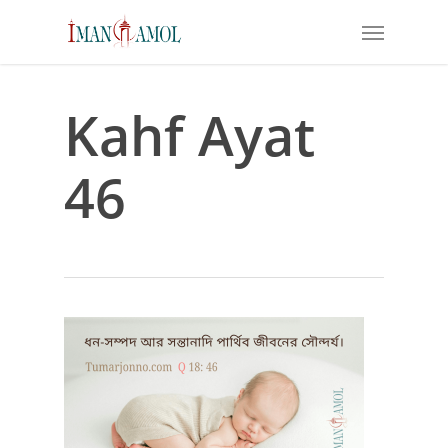
Skip
Menu
to
main
content
Kahf Ayat
46