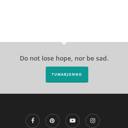
Do not lose hope, nor be sad.
TUMARJONNO
facebook
pinterest
youtube
instagram