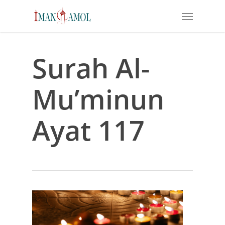
Skip
Menu
to
main
content
Surah Al-
Mu’minun
Ayat 117