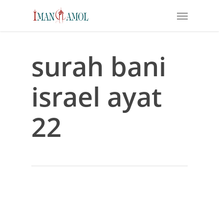
Skip
Menu
to
main
content
surah bani
israel ayat
22