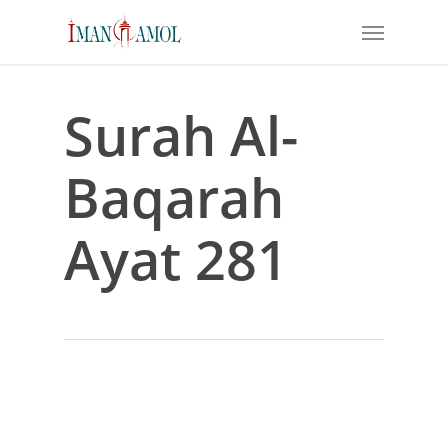
Skip
Menu
to
main
content
Surah Al-
Baqarah
Ayat 281